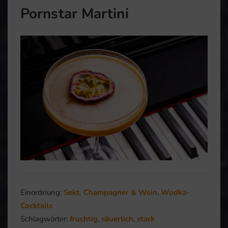
Pornstar Martini
Einordnung:
Sekt, Champagner & Wein
,
Wodka-
Cocktails
Schlagwörter:
fruchtig
,
säuerlich
,
stark