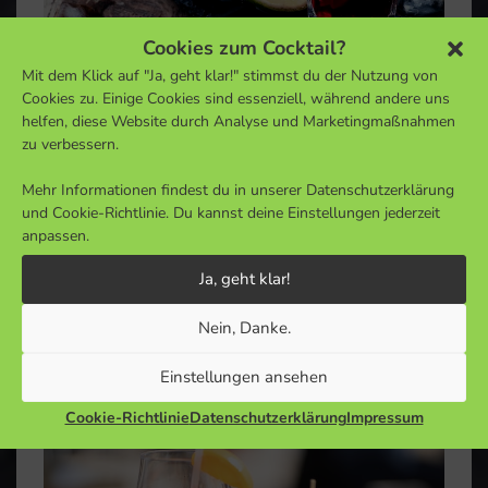
Cookies zum Cocktail?
Mit dem Klick auf "Ja, geht klar!" stimmst du der Nutzung von
Cookies zu. Einige Cookies sind essenziell, während andere uns
helfen, diese Website durch Analyse und Marketingmaßnahmen
Einordnung:
Sekt, Champagner & Wein
zu verbessern.
Schlagwörter:
fruchtig
,
leicht
Mehr Informationen findest du in unserer Datenschutzerklärung
In Spanien kommst du eigentlich nicht an diesem
und Cookie-Richtlinie. Du kannst deine Einstellungen jederzeit
Getränk vorbei: Tinto de Verano (spanisch: [vino] tinto
anpassen.
= Rotwein, verano = Sommer) ist der “Wein des
Ja, geht klar!
Sommers”. So schlicht und einfach […]
Weiterlesen
Nein, Danke.
Aperol Spritz
Einstellungen ansehen
Cookie-Richtlinie
Datenschutzerklärung
Impressum