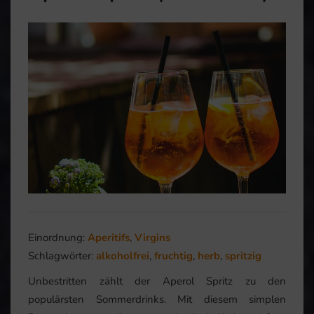
Einordnung:
Aperitifs
,
Virgins
Schlagwörter:
alkoholfrei
,
fruchtig
,
herb
,
spritzig
Unbestritten zählt der Aperol Spritz zu den
populärsten Sommerdrinks. Mit diesem simplen