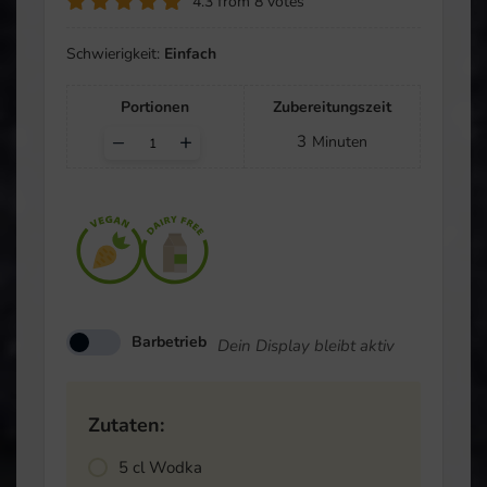
4.3
from
8
votes
Schwierigkeit:
Einfach
Portionen
Zubereitungszeit
Adjust
–
+
3
Minuten
servings
Barbetrieb
Dein Display bleibt aktiv
Zutaten:
5
cl
Wodka