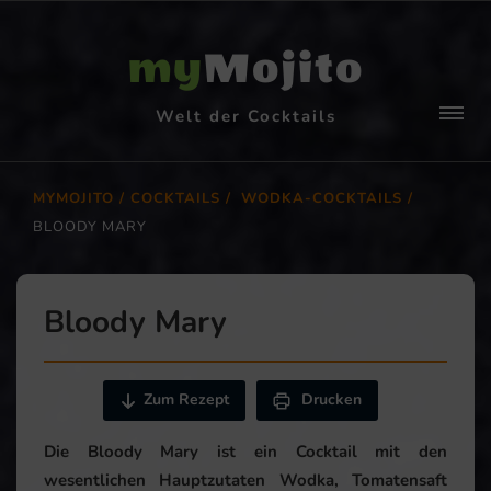
my
Mojito
Welt der Cocktails
MYMOJITO
COCKTAILS
WODKA-COCKTAILS
BLOODY MARY
Bloody Mary
Zum Rezept
Drucken
Die Bloody Mary ist ein Cocktail mit den
wesentlichen Hauptzutaten Wodka, Tomatensaft