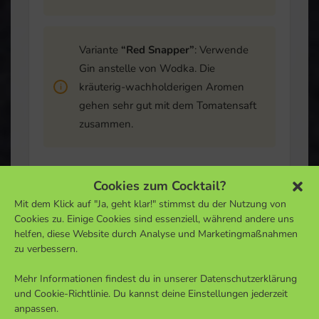
Variante
“Red Snapper”
: Verwende
Gin anstelle von Wodka. Die
kräuterig-wachholderigen Aromen
gehen sehr gut mit dem Tomatensaft
zusammen.
Cookies zum Cocktail?
Mit dem Klick auf "Ja, geht klar!" stimmst du der Nutzung von
Cookies zu. Einige Cookies sind essenziell, während andere uns
helfen, diese Website durch Analyse und Marketingmaßnahmen
zu verbessern.
Mehr Informationen findest du in unserer Datenschutzerklärung
und Cookie-Richtlinie. Du kannst deine Einstellungen jederzeit
anpassen.